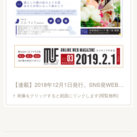
【連載】2018年12月1日発行。SNS発WEBマガジン『ミッケ！フクオカ』vol.2 『31文字の恋紬』
↑ 画像をクリックすると紙面にリンクします(閲覧無料)